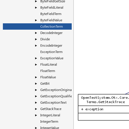
ByteFieldGetSize
►
ByteFieldLiteral
►
ByteFieldTerm
ByteFieldValue
►
CollectionTerm
DecodeInteger
►
Divide
►
EncodeInteger
►
ExceptionTerm
ExceptionValue
►
FloatLiteral
►
FloatTerm
FloatValue
►
GetBit
►
GetExceptionOriginatorNode
►
GetExceptionQualifier
►
GetExceptionText
►
GetStackTrace
►
IntegerLiteral
►
IntegerTerm
IntegerValue
►