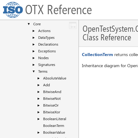
Class List
▼
OTX Reference
OpenTestSystem
▼
Otx
▼
Core
▼
OpenTestSystem.O
Actions
►
Class Reference
DataTypes
►
Declarations
►
Exceptions
►
CollectionTerm
returns colle
Nodes
►
Signatures
►
Inheritance diagram for Open
Terms
▼
AbsoluteValue
►
Add
►
BitwiseAnd
►
BitwiseNot
►
BitwiseOr
►
BitwiseXor
►
BooleanLiteral
►
BooleanTerm
BooleanValue
►