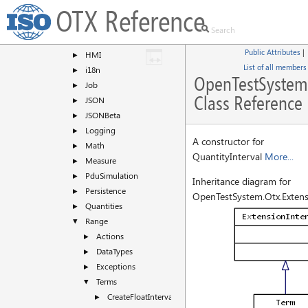
File
OTX Reference
►
Flash
►
FlashPlus
►
Public Attributes
|
HMI
►
List of all members
i18n
►
OpenTestSystem.
Job
►
Class Reference
JSON
►
JSONBeta
►
Logging
►
A constructor for
Math
►
QuantityInterval
More...
Measure
►
PduSimulation
►
Inheritance diagram for
Persistence
►
OpenTestSystem.Otx.Extens
Quantities
►
Range
▼
Actions
►
DataTypes
►
Exceptions
►
Terms
▼
CreateFloatInterval
►