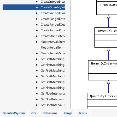
CreateIntegerInterval
►
CreateQuantityInterval
►
CreateRangedFloat
►
CreateRangedInteger
►
CreateRangedQuantity
►
CreateRangedString
►
CreateStringInterval
►
FloatIntervalLiteral
►
FloatIntervalTerm
FloatIntervalValue
►
GetFirstMatchingFloatInterval
►
GetFirstMatchingIntegerInterval
►
GetFirstMatchingIntervalLabel
►
GetFirstMatchingIntervalSemantic
►
GetFirstMatchingQuantityInterval
►
GetFirstMatchingStringInterval
►
GetFloatIntervalLowerLimit
►
GetFloatIntervals
►
GetFloatIntervalUpperLimit
►
GetIntegerIntervalLowerLimit
►
OpenTestSystem
Otx
Extensions
Range
Terms
GetIntegerIntervals
►