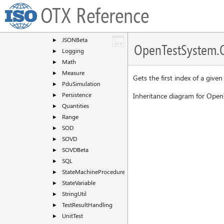
i18n
OTX Reference
►
Job
►
JSON
►
JSONBeta
►
OpenTestSystem.Ot
Logging
►
Math
►
Measure
►
Gets the first index of a given
PduSimulation
►
Persistence
Inheritance diagram for OpenT
►
Quantities
►
Range
►
SOD
►
SOVD
►
SOVDBeta
►
SQL
►
StateMachineProcedure
►
StateVariable
►
StringUtil
►
TestResultHandling
►
UnitTest
►