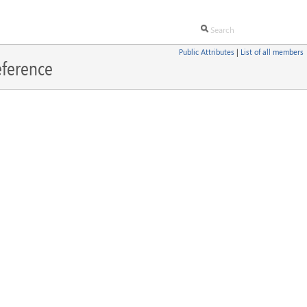
Public Attributes
|
List of all members
eference