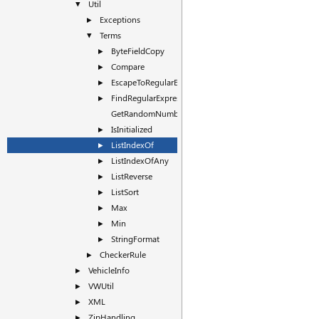
Util
▼
Exceptions
►
Terms
▼
ByteFieldCopy
►
Compare
►
EscapeToRegularExpression
►
FindRegularExpressionGroup
►
GetRandomNumber
IsInitialized
►
ListIndexOf
►
ListIndexOfAny
►
ListReverse
►
ListSort
►
Max
►
Min
►
StringFormat
►
CheckerRule
►
VehicleInfo
►
VWUtil
►
XML
►
ZipHandling
►